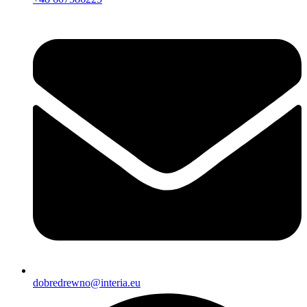
dobredrewno@interia.eu