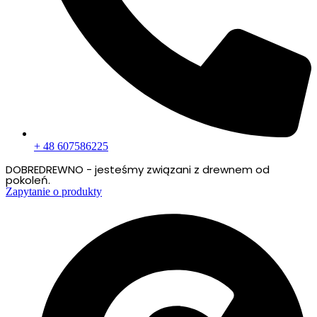
+ 48 607586225
DOBREDREWNO - jesteśmy związani z drewnem od
pokoleń.
Zapytanie o produkty