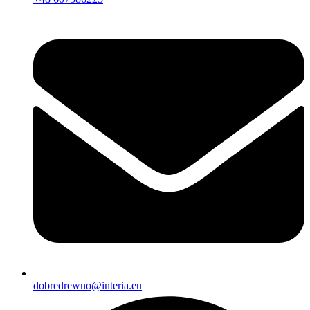
dobredrewno@interia.eu