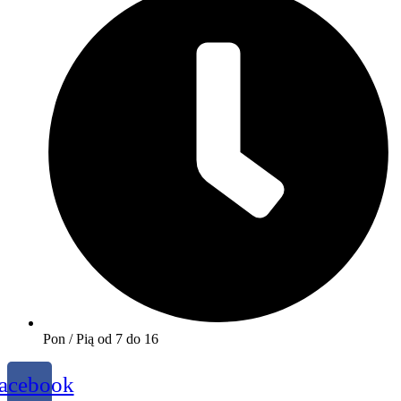
Pon / Pią od 7 do 16
acebook