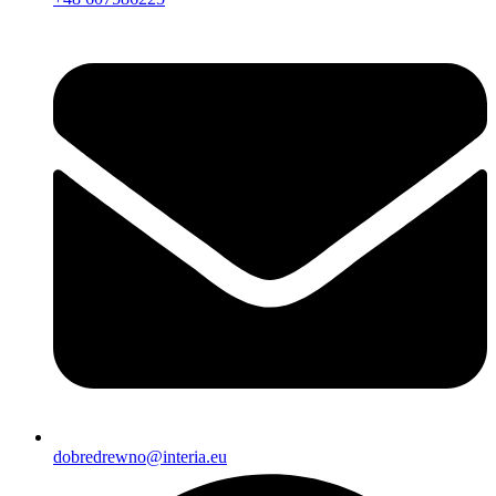
dobredrewno@interia.eu