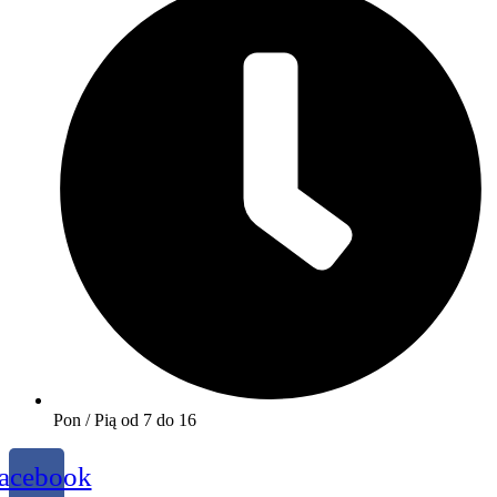
Pon / Pią od 7 do 16
acebook