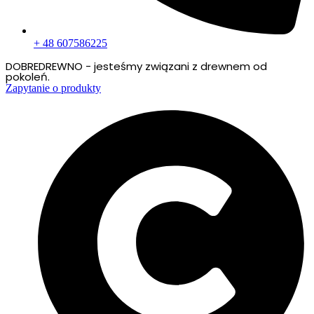
+ 48 607586225
DOBREDREWNO - jesteśmy związani z drewnem od
pokoleń.
Zapytanie o produkty