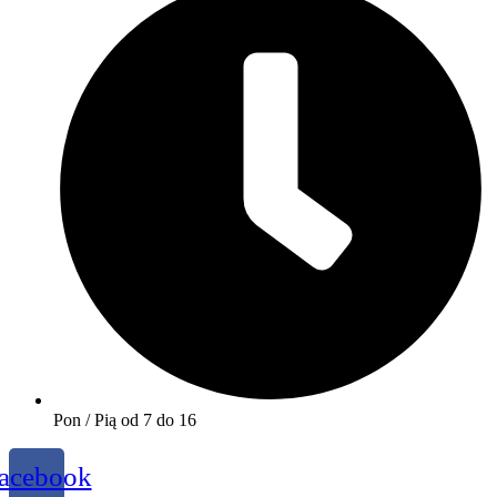
Pon / Pią od 7 do 16
acebook