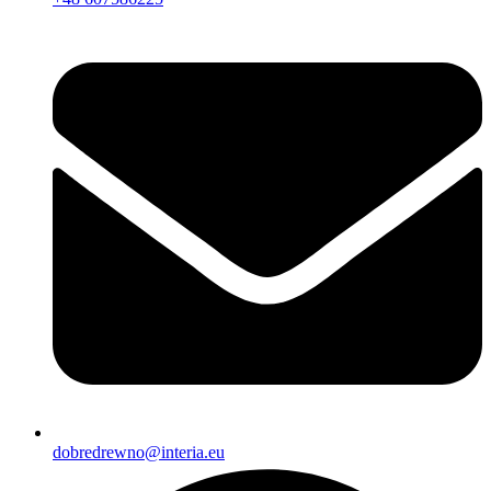
dobredrewno@interia.eu