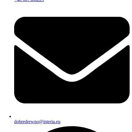
dobredrewno@interia.eu