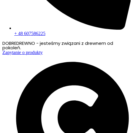
+ 48 607586225
DOBREDREWNO - jesteśmy związani z drewnem od
pokoleń.
Zapytanie o produkty