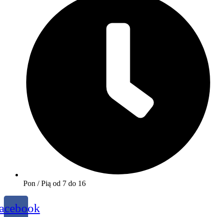
Pon / Pią od 7 do 16
acebook