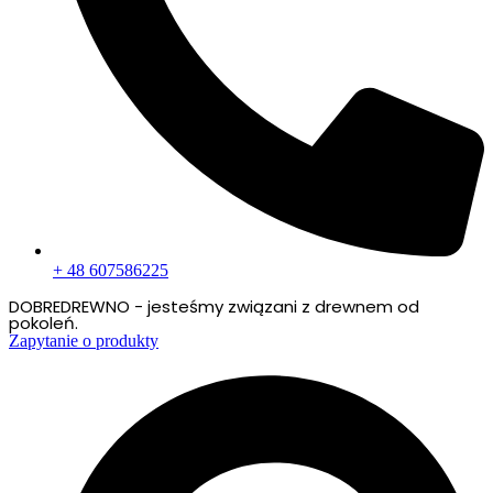
+ 48 607586225
DOBREDREWNO - jesteśmy związani z drewnem od
pokoleń.
Zapytanie o produkty