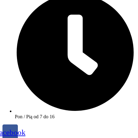
Pon / Pią od 7 do 16
acebook