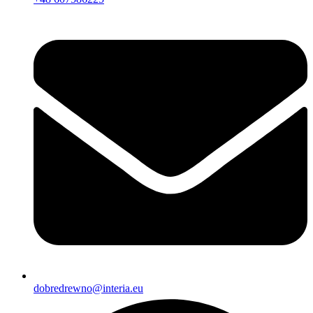
dobredrewno@interia.eu