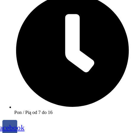
Pon / Pią od 7 do 16
acebook