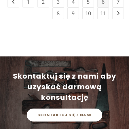
1
2
3
4
5
6
7
8
9
10
11
Skontaktuj się z nami aby
uzyskać darmową
konsultację
SKONTAKTUJ SIĘ Z NAMI